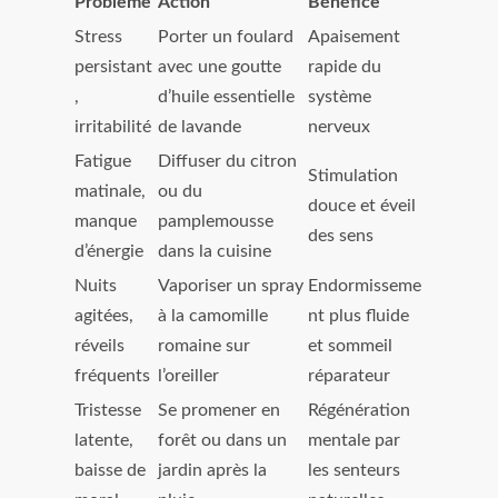
Problème
Action
Bénéfice
Stress
Porter un foulard
Apaisement
persistant
avec une goutte
rapide du
,
d’huile essentielle
système
irritabilité
de lavande
nerveux
Fatigue
Diffuser du citron
Stimulation
matinale,
ou du
douce et éveil
manque
pamplemousse
des sens
d’énergie
dans la cuisine
Nuits
Vaporiser un spray
Endormisseme
agitées,
à la camomille
nt plus fluide
réveils
romaine sur
et sommeil
fréquents
l’oreiller
réparateur
Tristesse
Se promener en
Régénération
latente,
forêt ou dans un
mentale par
baisse de
jardin après la
les senteurs