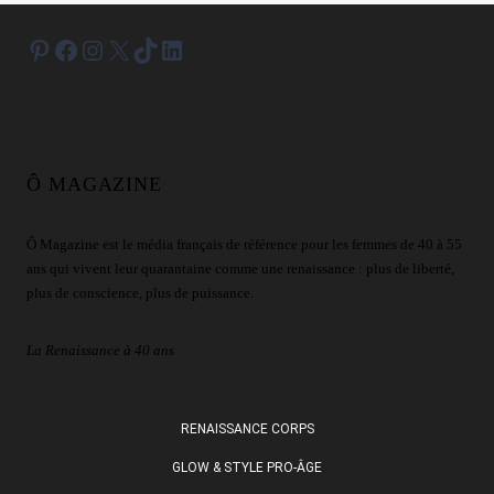
Pinterest
Facebook
Instagram
X
TikTok
LinkedIn
Ô MAGAZINE
Ô Magazine est le média français de référence pour les femmes de 40 à 55
ans qui vivent leur quarantaine comme une renaissance : plus de liberté,
plus de conscience, plus de puissance.
La Renaissance à 40 ans
RENAISSANCE CORPS
GLOW & STYLE PRO-ÂGE