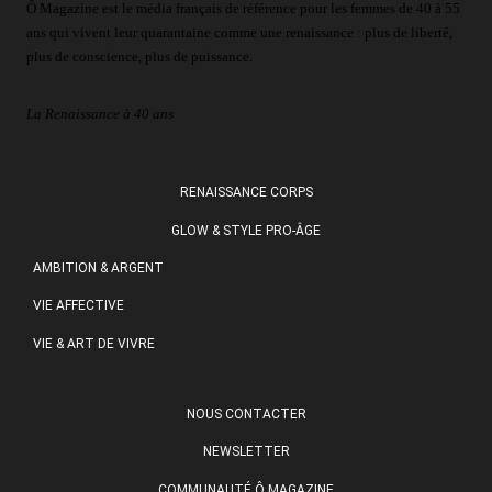
Ô Magazine est le média français de référence pour les femmes de 40 à 55
ans qui vivent leur quarantaine comme une renaissance : plus de liberté,
plus de conscience, plus de puissance.
La Renaissance à 40 ans
RENAISSANCE CORPS
GLOW & STYLE PRO-ÂGE
AMBITION & ARGENT
VIE AFFECTIVE
VIE & ART DE VIVRE
NOUS CONTACTER
NEWSLETTER
COMMUNAUTÉ Ô MAGAZINE