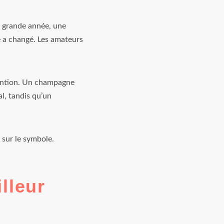
e grande année, une
re a changé. Les amateurs
tention. Un champagne
l, tandis qu’un
 sur le symbole.
illeur