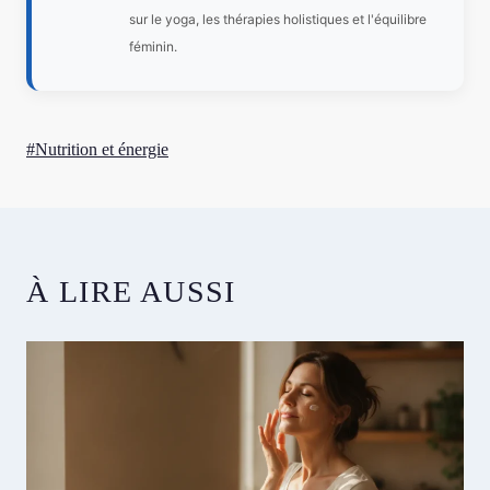
sur le yoga, les thérapies holistiques et l'équilibre
féminin.
Étiquettes
#
Nutrition et énergie
de
la
publication :
À LIRE AUSSI