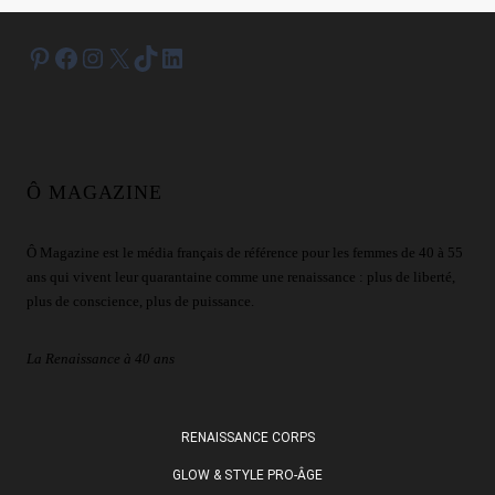
Pinterest
Facebook
Instagram
X
TikTok
LinkedIn
Ô MAGAZINE
Ô Magazine est le média français de référence pour les femmes de 40 à 55
ans qui vivent leur quarantaine comme une renaissance : plus de liberté,
plus de conscience, plus de puissance.
La Renaissance à 40 ans
RENAISSANCE CORPS
GLOW & STYLE PRO-ÂGE