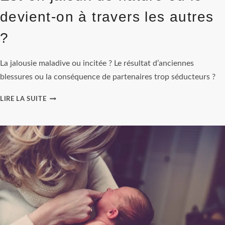
devient-on à travers les autres
?
La jalousie maladive ou incitée ? Le résultat d’anciennes
blessures ou la conséquence de partenaires trop séducteurs ?
EST-
LIRE LA SUITE
ON
JALOUX
DE
NATURE
OU
LE
DEVIENT-
ON
À
TRAVERS
LES
AUTRES