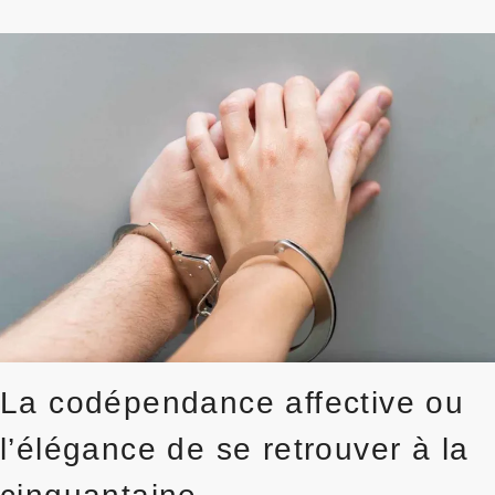
RÔLES
:
LE
GUIDE
POUR
RETROUVER
UNE
COMMUNICATION
SEREINE
À
50
ANS
La codépendance affective ou
l’élégance de se retrouver à la