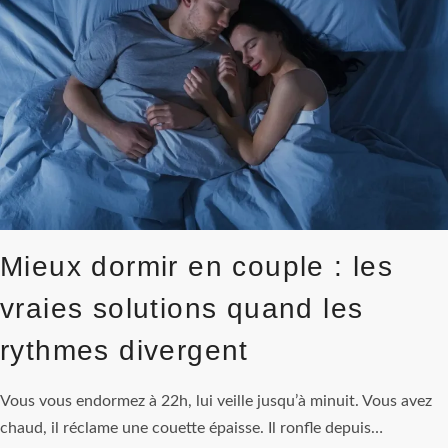
POUR
FAIRE
ÉVOLUER
VOTRE
RELATION
APRÈS
40
ANS
Mieux dormir en couple : les
vraies solutions quand les
rythmes divergent
Vous vous endormez à 22h, lui veille jusqu’à minuit. Vous avez
chaud, il réclame une couette épaisse. Il ronfle depuis…