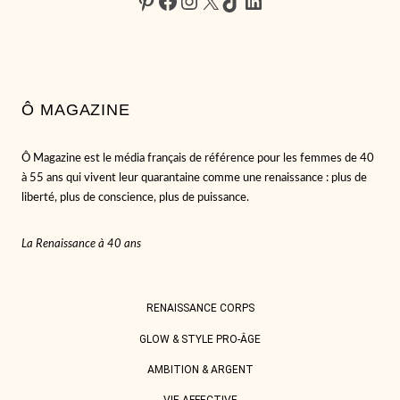
Pinterest
Facebook
Instagram
X
TikTok
LinkedIn
MON
HISTOIRE
AVEC
LE
PERVERS
NARCISSIQUE
Ô MAGAZINE
«
Ô Magazine est le média français de référence pour les femmes de 40
à 55 ans qui vivent leur quarantaine comme une renaissance : plus de
liberté, plus de conscience, plus de puissance.
La Renaissance à 40 ans
RENAISSANCE CORPS
GLOW & STYLE PRO-ÂGE
AMBITION & ARGENT