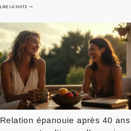
MIEUX
LIRE LA SUITE
DORMIR
EN
COUPLE
:
LES
VRAIES
SOLUTIONS
QUAND
LES
RYTHMES
DIVERGENT
Relation épanouie après 40 ans