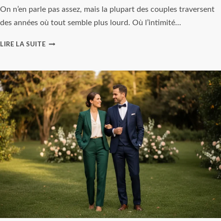
On n’en parle pas assez, mais la plupart des couples traversent
des années où tout semble plus lourd. Où l’intimité…
LE
LIRE LA SUITE
COUPLE,
UNE
DANSE
QUI
S’APPREND.
COMMENT
TRAVERSER
LES
ANNÉES
DIFFICILES
?