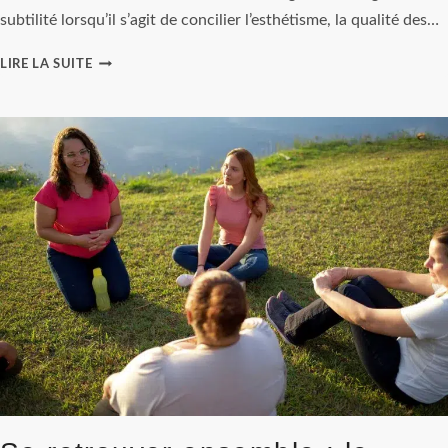
subtilité lorsqu’il s’agit de concilier l’esthétisme, la qualité des…
FAIRE
LIRE LA SUITE
PLAISIR
À
UN
HOMME
:
COMMENT
CHOISIR
UN
COFFRET
CADEAU
D’EXCEPTION