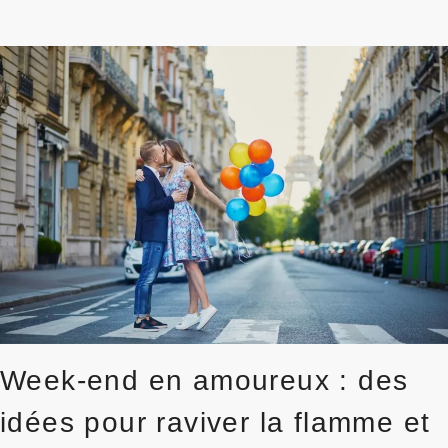
RECONNAÎTRE
UN
AMOUR
VÉRITABLE
APRÈS
40
ANS
:
LES
SIGNES
D’UNE
CONNEXION
AUTHENTIQUE
Week-end en amoureux : des
idées pour raviver la flamme et