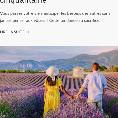
cinquantaine
Vous passez votre vie à anticiper les besoins des autres sans
jamais penser aux vôtres ? Cette tendance au sacrifice…
LA
LIRE LA SUITE
CODÉPENDANCE
AFFECTIVE
OU
L’ÉLÉGANCE
DE
SE
RETROUVER
À
LA
CINQUANTAINE