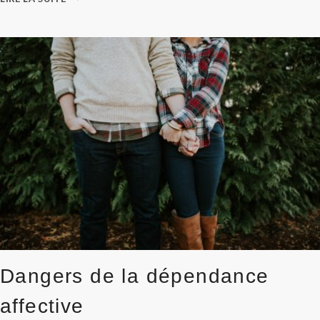
IL
AGIR
EN
ÉCOUTANT
LE
CŒUR
OU
LA
RAISON
?
Dangers de la dépendance
affective