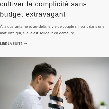
cultiver la complicité sans
budget extravagant
À la quarantaine et au-delà, la vie de couple s’inscrit dans une
maturité qui, si elle est solide, n’en demeure…
WEEK-
LIRE LA SUITE
END
EN
AMOUREUX
:
DES
IDÉES
POUR
RAVIVER
LA
FLAMME
ET
CULTIVER