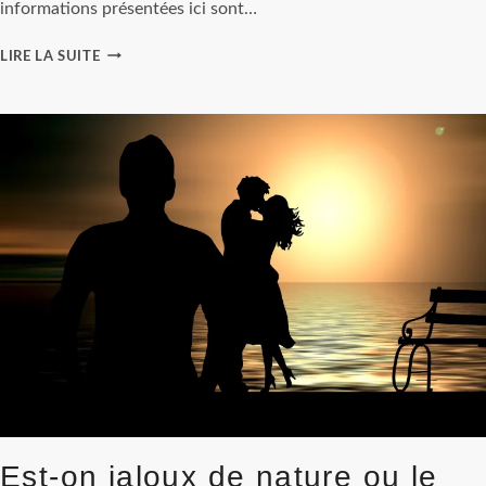
informations présentées ici sont…
LES
LIRE LA SUITE
MEILLEURES
APPLICATIONS
CHRÉTIENNES
DE
RENCONTRE
EN
FRANCE
Est-on jaloux de nature ou le