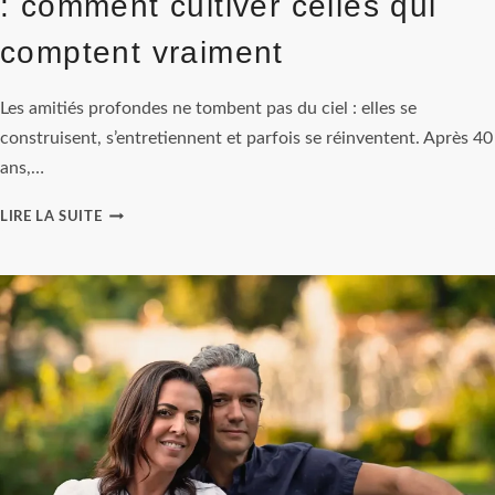
: comment cultiver celles qui
comptent vraiment
Les amitiés profondes ne tombent pas du ciel : elles se
construisent, s’entretiennent et parfois se réinventent. Après 40
ans,…
RELATION
LIRE LA SUITE
ÉPANOUIE
APRÈS
40
ANS
:
COMMENT
CULTIVER
CELLES
QUI
COMPTENT
VRAIMENT