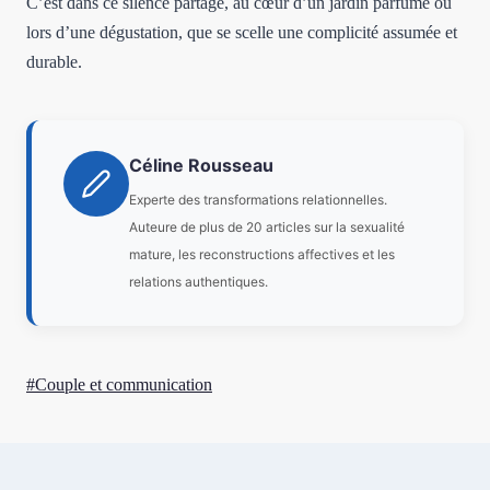
C’est dans ce silence partagé, au cœur d’un jardin parfumé ou
lors d’une dégustation, que se scelle une complicité assumée et
durable.
Céline Rousseau
Experte des transformations relationnelles.
Auteure de plus de 20 articles sur la sexualité
mature, les reconstructions affectives et les
relations authentiques.
Étiquettes
#
Couple et communication
de
la
publication :