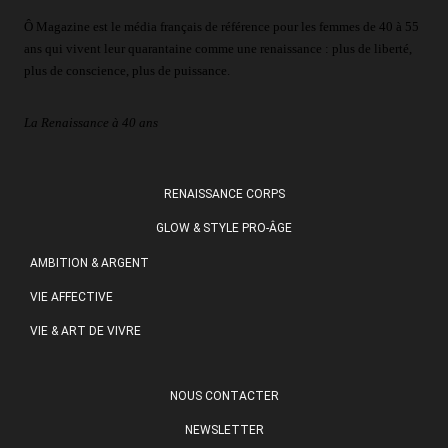
Ô Magazine est le média français de référence pour les femmes de 40 à 55
ans qui vivent leur quarantaine comme une renaissance : plus de liberté,
plus de conscience, plus de puissance.
La Renaissance à 40 ans
RENAISSANCE CORPS
GLOW & STYLE PRO-ÂGE
AMBITION & ARGENT
VIE AFFECTIVE
VIE & ART DE VIVRE
NOUS CONTACTER
NEWSLETTER