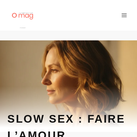
Aller
au
contenu
SLOW SEX : FAIRE
L’AMOUR