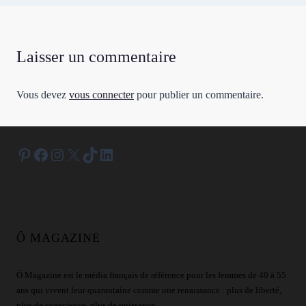
Laisser un commentaire
Vous devez
vous connecter
pour publier un commentaire.
Pinterest
Facebook
Instagram
X
TikTok
LinkedIn
Ô MAGAZINE
Ô Magazine est le média français de référence pour les femmes de 40 à 55
ans qui vivent leur quarantaine comme une renaissance : plus de liberté,
plus de conscience, plus de puissance.