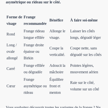
asymétrique ou rideau sur le côté.
Forme de
Frange
Bénéfice
À faire soi-même
visage
recommandée
Frange rideau
Allonge le
Laisser les côtés
Rond
longue effilée
visage.
longs, dégradé léger
Long /
Frange droite
Coupe la
Coupe nette, sans
ovale
épaisse ou
verticalité.
dégradé sur les côtés
allongé
Birkin
Frange effilée
Adoucit la
Pointes légères,
Carré
ou dégradée
mâchoire
mouvement aérien
Frange
Équilibre
Raie sur le côté,
Cœur
asymétrique ou
front et
volume sur un côté
rideau
menton
Vous souhaitez découvrir toutes les variantes de la frange ? Ne