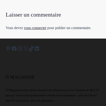
Laisser un commentaire
Vous devez
vous connecter
pour publier un commentaire.
Pinterest
Facebook
Instagram
X
TikTok
LinkedIn
Ô MAGAZINE
Ô Magazine est le média français de référence pour les femmes de 40 à 55
ans qui vivent leur quarantaine comme une renaissance : plus de liberté,
plus de conscience, plus de puissance.