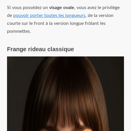
Si vous possédez un
visage ovale
, vous avez le privilège
de
pouvoir porter toutes les longueurs
, de la version
courte sur le front à la version longue frôlant les
pommettes.
Frange rideau classique