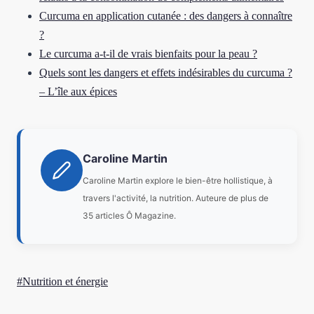
Curcuma en application cutanée : des dangers à connaître
?
Le curcuma a-t-il de vrais bienfaits pour la peau ?
Quels sont les dangers et effets indésirables du curcuma ?
– L’île aux épices
Caroline Martin
Caroline Martin explore le bien-être hollistique, à
travers l'activité, la nutrition. Auteure de plus de
35 articles Ô Magazine.
Étiquettes
#
Nutrition et énergie
de