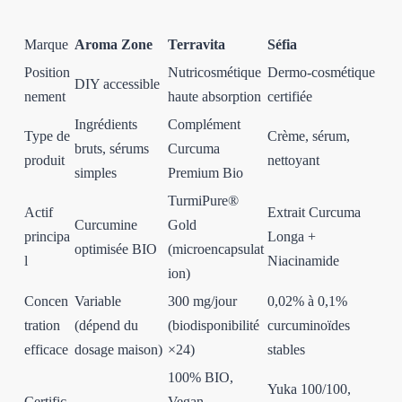
Marque
Aroma Zone
Terravita
Séfia
Position
Nutricosmétique
Dermo-cosmétique
DIY accessible
nement
haute absorption
certifiée
Ingrédients
Complément
Type de
Crème, sérum,
bruts, sérums
Curcuma
produit
nettoyant
simples
Premium Bio
TurmiPure®
Actif
Extrait Curcuma
Curcumine
Gold
principa
Longa +
optimisée BIO
(microencapsulat
l
Niacinamide
ion)
Concen
Variable
300 mg/jour
0,02% à 0,1%
tration
(dépend du
(biodisponibilité
curcuminoïdes
efficace
dosage maison)
×24)
stables
100% BIO,
Yuka 100/100,
Certific
Vegan,