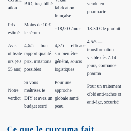
BIO, traçabilité
vendu en
ation
fabrication
pharmacie
française
Prix
Moins de 10 €
~18,90 €/mois
18-30 € le produit
estimé
le sérum
4,5/5 —
Avis
4,6/5 — bon
4,3/5 — efficace
transformation
utilisate
rapport qualité-
sur bien-être
visible dès 7-14
urs (40-
prix, irritations
général, soucis
jours, confiance
55 ans)
possibles
logistiques
pharma
Si vous
Pour une
Pour un traitement
Notre
maîtrisez le
approche
ciblé anti-taches et
verdict
DIY et avez un
globale santé +
anti-âge, sécurisé
budget serré
peau
Ce que le curcuma fait