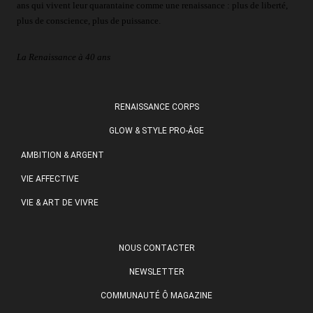
ans qui vivent leur quarantaine comme une renaissance : plus de liberté,
plus de conscience, plus de puissance.
La Renaissance à 40 ans
RENAISSANCE CORPS
GLOW & STYLE PRO-ÂGE
AMBITION & ARGENT
VIE AFFECTIVE
VIE & ART DE VIVRE
NOUS CONTACTER
NEWSLETTER
COMMUNAUTÉ Ô MAGAZINE