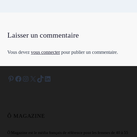
Laisser un commentaire
Vous devez
vous connecter
pour publier un commentaire.
Pinterest
Facebook
Instagram
X
TikTok
LinkedIn
Ô MAGAZINE
Ô Magazine est le média français de référence pour les femmes de 40 à 55