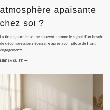
atmosphère apaisante
chez soi ?
La fin de journée sonne souvent comme le signal d’un besoin
de décompression nécessaire après avoir piloté de front
engagements…
SPRAY
LIRE LA SUITE
D’AMBIANCE
ET
HUILES
ESSENTIELLES
:
COMMENT
CRÉER
UNE
ATMOSPHÈRE