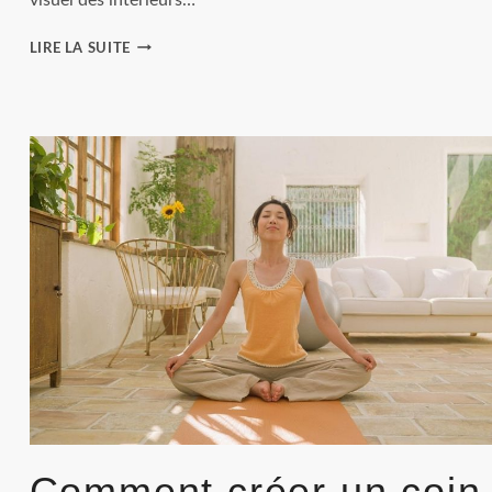
INTÉRIEUR
LIRE LA SUITE
ÉPURÉ
:
ADOPTEZ
LE
MINIMALISME
CHALEUREUX
QUI
APAISE
VOTRE
ESPRIT.
Comment créer un coin