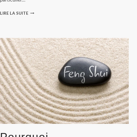
L’ATMOSPHÈRE
LIRE LA SUITE
DES
HÔTELS
PARTICULIERS
:
COMPOSER
UN
INTÉRIEUR
FEUTRÉ
ET
APAISANT
Pourquoi