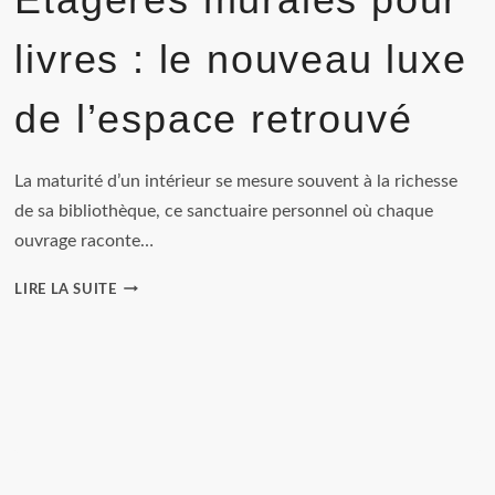
livres : le nouveau luxe
de l’espace retrouvé
La maturité d’un intérieur se mesure souvent à la richesse
de sa bibliothèque, ce sanctuaire personnel où chaque
ouvrage raconte…
ÉTAGÈRES
LIRE LA SUITE
MURALES
POUR
LIVRES
:
LE
NOUVEAU
LUXE
DE
L’ESPACE