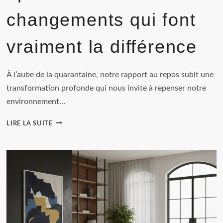
changements qui font
vraiment la différence
À l’aube de la quarantaine, notre rapport au repos subit une
transformation profonde qui nous invite à repenser notre
environnement…
AMÉNAGER
LIRE LA SUITE
SA
CHAMBRE
POUR
MIEUX
DORMIR
APRÈS
40
ANS
: