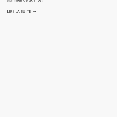
sommeil de qualité !
CONSEILS
LIRE LA SUITE
POUR
TRANSFORMER
VOTRE
CHAMBRE
EN
OASIS
DE
SÉRÉNITÉ