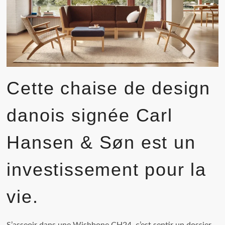
Cette chaise de design
danois signée Carl
Hansen & Søn est un
investissement pour la
vie.
S’asseoir dans une Wishbone CH24, c’est sentir un dossier