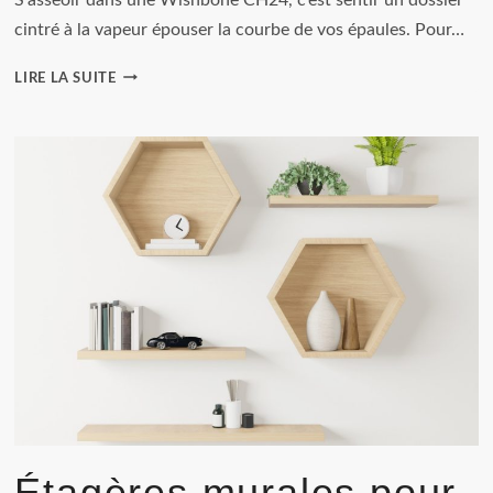
cintré à la vapeur épouser la courbe de vos épaules. Pour…
CETTE
LIRE LA SUITE
CHAISE
DE
DESIGN
DANOIS
SIGNÉE
CARL
HANSEN
&
SØN
EST
UN
INVESTISSEMENT
POUR
LA
VIE.
Étagères murales pour