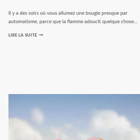
Il y a des soirs où vous allumez une bougie presque par
automatisme, parce que la flamme adoucit quelque chose…
BOUGIES
LIRE LA SUITE
PARFUMÉES
:
COMMENT
CHOISIR
SELON
L’EFFET
RECHERCHÉ
?