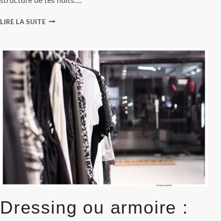
structure de tes nuits….
ENTRE
LIRE LA SUITE
40
ET
50
ANS
:
POURQUOI
LE
SURMATELAS
DEVIENT-
IL
TON
MEILLEUR
ALLIÉ
SOMMEIL
?
Dressing ou armoire :