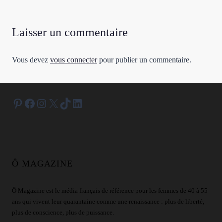
Laisser un commentaire
Vous devez
vous connecter
pour publier un commentaire.
Pinterest
Facebook
Instagram
X
TikTok
LinkedIn
Ô MAGAZINE
Ô Magazine est le média français de référence pour les femmes de 40 à 55
ans qui vivent leur quarantaine comme une renaissance : plus de liberté,
plus de conscience, plus de puissance.