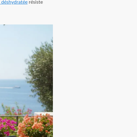
 déshydratée
résiste