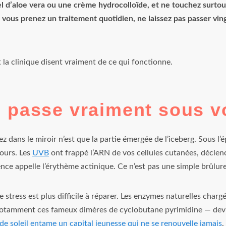
l d’aloe vera ou une crème hydrocolloïde, et ne touchez surtout
 vous prenez un traitement quotidien, ne laissez pas passer vi
t la clinique disent vraiment de ce qui fonctionne.
e passe vraiment sous v
 dans le miroir n’est que la partie émergée de l’iceberg. Sous l’
cours. Les
UVB
ont frappé l’ARN de vos cellules cutanées, décle
nce appelle l’érythème actinique. Ce n’est pas une simple brûlure 
stress est plus difficile à réparer. Les enzymes naturelles chargé
tamment ces fameux dimères de cyclobutane pyrimidine — devi
e soleil entame un capital jeunesse qui ne se renouvelle jamais
.