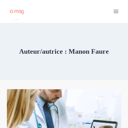
Aller
au
contenu
Auteur/autrice : Manon Faure