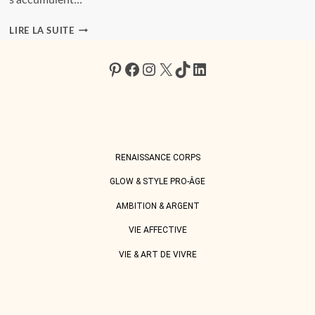
POURQUOI
LIRE LA SUITE
RIRE
SANS
Pinterest
Facebook
Instagram
X
TikTok
LinkedIn
RAISON
EST
DEVENU
LA
THÉRAPIE
LA
RENAISSANCE CORPS
PLUS
SÉRIEUSE
GLOW & STYLE PRO-ÂGE
DU
MOMENT.
AMBITION & ARGENT
VIE AFFECTIVE
VIE & ART DE VIVRE