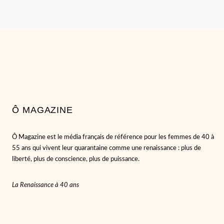
CHANGER
SES
HABITUDES
DE
VIE
À
40
ANS
Ô MAGAZINE
Ô Magazine est le média français de référence pour les femmes de 40 à
55 ans qui vivent leur quarantaine comme une renaissance : plus de
liberté, plus de conscience, plus de puissance.
La Renaissance à 40 ans