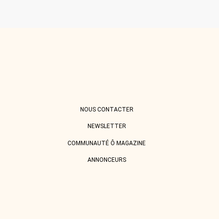
JUGEMENT
DES
AUTRES
ET
ÊTRE
SOI-
MÊME
?
NOUS CONTACTER
NEWSLETTER
COMMUNAUTÉ Ô MAGAZINE
ANNONCEURS