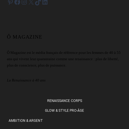
Pinterest
Facebook
Instagram
X
TikTok
LinkedIn
Ô MAGAZINE
Ô Magazine est le média français de référence pour les femmes de 40 à 55
ans qui vivent leur quarantaine comme une renaissance : plus de liberté,
plus de conscience, plus de puissance.
La Renaissance à 40 ans
RENAISSANCE CORPS
GLOW & STYLE PRO-ÂGE
AMBITION & ARGENT