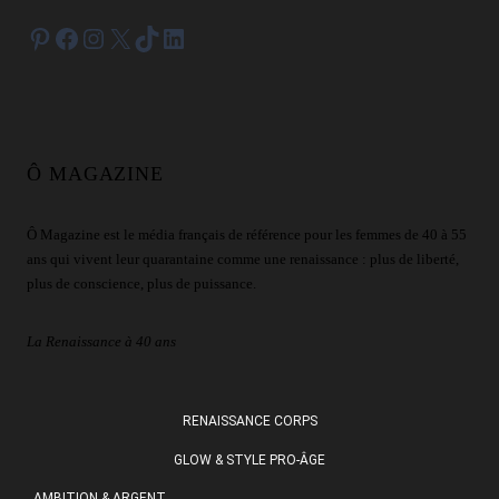
Pinterest
Facebook
Instagram
X
TikTok
LinkedIn
Ô MAGAZINE
Ô Magazine est le média français de référence pour les femmes de 40 à 55
ans qui vivent leur quarantaine comme une renaissance : plus de liberté,
plus de conscience, plus de puissance.
La Renaissance à 40 ans
RENAISSANCE CORPS
GLOW & STYLE PRO-ÂGE
AMBITION & ARGENT