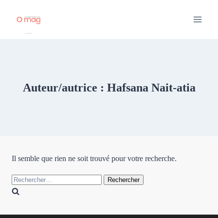
Aller
au
contenu
Auteur/autrice : Hafsana Nait-atia
Il semble que rien ne soit trouvé pour votre recherche.
Rechercher :