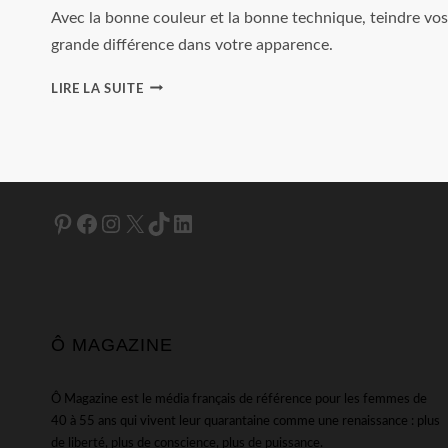
Avec la bonne couleur et la bonne technique, teindre vos 
grande différence dans votre apparence.
COMMENT
LIRE LA SUITE
TEINDRE
VOS
SOURCILS,
MODE
D’EMPLOI
Pinterest
Facebook
Instagram
X
TikTok
LinkedIn
Ô MAGAZINE
Ô Magazine est le média français de référence pour les femmes de
40 à 55 ans qui vivent leur quarantaine comme une renaissance : plus
de liberté, plus de conscience, plus de puissance.