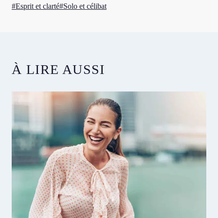
Étiquettes
#
Esprit et clarté
#
Solo et célibat
de
la
publication :
À LIRE AUSSI