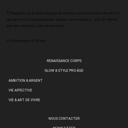
Ô Magazine est le média français de référence pour les femmes de 40 à 55
ans qui vivent leur quarantaine comme une renaissance : plus de liberté,
plus de conscience, plus de puissance.
La Renaissance à 40 ans
RENAISSANCE CORPS
GLOW & STYLE PRO-ÂGE
AMBITION & ARGENT
VIE AFFECTIVE
VIE & ART DE VIVRE
NOUS CONTACTER