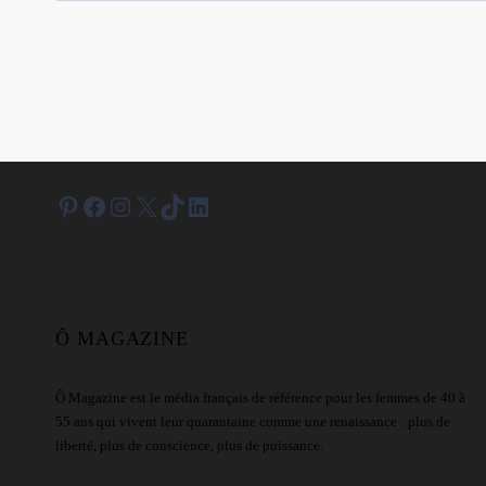
Pinterest
Facebook
Instagram
X
TikTok
LinkedIn
Ô MAGAZINE
Ô Magazine est le média français de référence pour les femmes de 40 à
55 ans qui vivent leur quarantaine comme une renaissance : plus de
liberté, plus de conscience, plus de puissance.