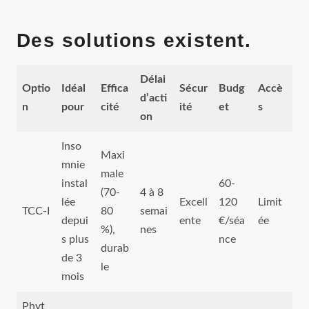
Des solutions existent.
Délai
Optio
Idéal
Effica
Sécur
Budg
Accè
d’acti
n
pour
cité
ité
et
s
on
Inso
Maxi
mnie
male
instal
60-
(70-
4 à 8
lée
Excell
120
Limit
TCC-I
80
semai
depui
ente
€/séa
ée
%),
nes
s plus
nce
durab
de 3
le
mois
Phyt