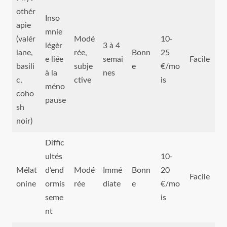
othér
Inso
apie
mnie
(valér
Modé
10-
légèr
3 à 4
iane,
rée,
Bonn
25
e liée
semai
Facile
basili
subje
e
€/mo
à la
nes
c,
ctive
is
méno
coho
pause
sh
noir)
Diffic
ultés
10-
Mélat
d’end
Modé
Immé
Bonn
20
Facile
onine
ormis
rée
diate
e
€/mo
seme
is
nt