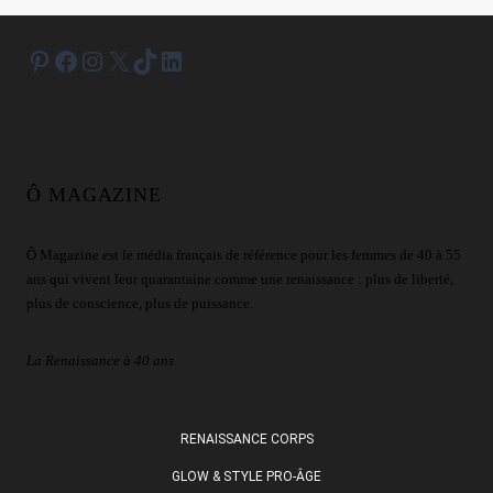
DE NAIL
ART À
ESSAYER
Pinterest
Facebook
Instagram
X
TikTok
LinkedIn
Ô MAGAZINE
Ô Magazine est le média français de référence pour les femmes de 40 à 55
ans qui vivent leur quarantaine comme une renaissance : plus de liberté,
plus de conscience, plus de puissance.
La Renaissance à 40 ans
RENAISSANCE CORPS
GLOW & STYLE PRO-ÂGE